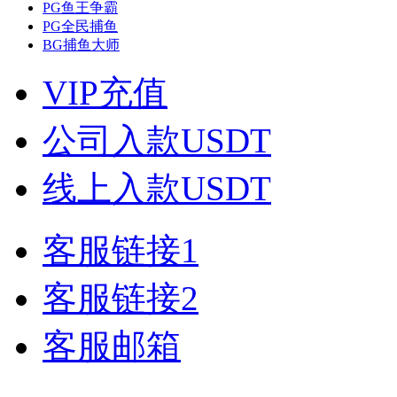
PG鱼王争霸
PG全民捕鱼
BG捕鱼大师
VIP充值
公司入款USDT
线上入款USDT
客服链接1
客服链接2
客服邮箱