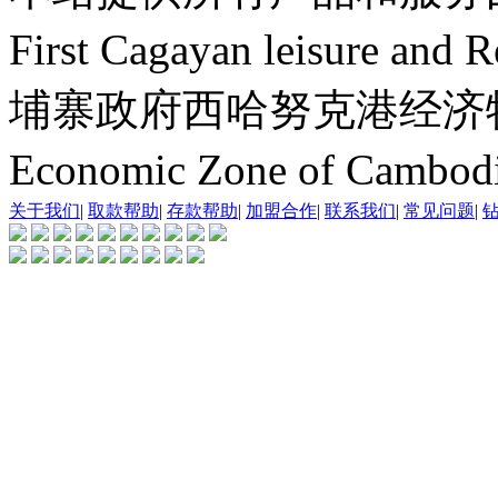
First Cagayan leisure and
埔寨政府西哈努克港经济特区Siha
Economic Zone of Ca
关于我们
|
取款帮助
|
存款帮助
|
加盟合作
|
联系我们
|
常见问题
|
钻