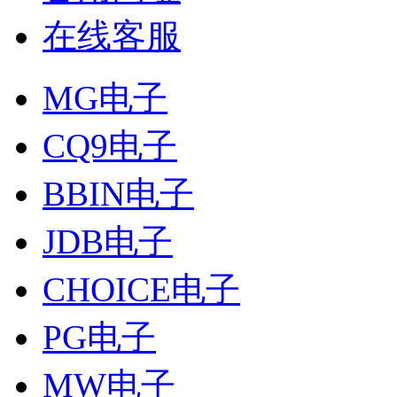
在线客服
MG电子
CQ9电子
BBIN电子
JDB电子
CHOICE电子
PG电子
MW电子