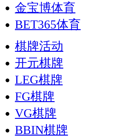
金宝博体育
BET365体育
棋牌活动
开元棋牌
LEG棋牌
FG棋牌
VG棋牌
BBIN棋牌