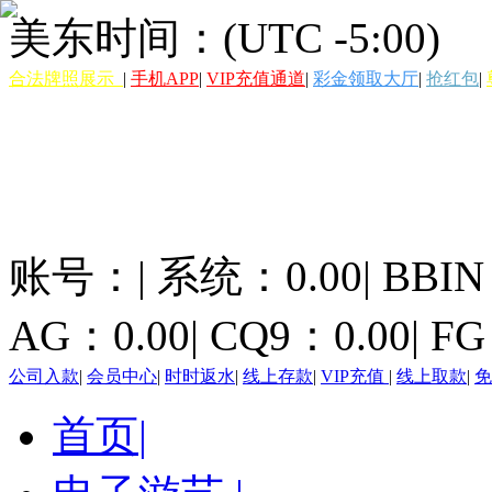
美东时间：
(UTC -5:00)
合法牌照展示
|
手机APP
|
VIP充值通道
|
彩金领取大厅
|
抢红包
|
账号：
|
系统：
0.00
|
BBI
AG：
0.00
|
CQ9：
0.00
|
FG
公司入款
|
会员中心
|
时时返水
|
线上存款
|
VIP充值
|
线上取款
|
免
首页
|